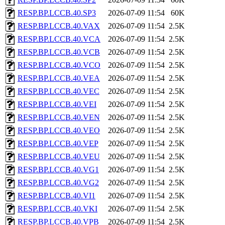
RESP.BP.LCCB.40.SP3
2026-07-09 11:54
60K
RESP.BP.LCCB.40.VAX
2026-07-09 11:54
2.5K
RESP.BP.LCCB.40.VCA
2026-07-09 11:54
2.5K
RESP.BP.LCCB.40.VCB
2026-07-09 11:54
2.5K
RESP.BP.LCCB.40.VCO
2026-07-09 11:54
2.5K
RESP.BP.LCCB.40.VEA
2026-07-09 11:54
2.5K
RESP.BP.LCCB.40.VEC
2026-07-09 11:54
2.5K
RESP.BP.LCCB.40.VEI
2026-07-09 11:54
2.5K
RESP.BP.LCCB.40.VEN
2026-07-09 11:54
2.5K
RESP.BP.LCCB.40.VEO
2026-07-09 11:54
2.5K
RESP.BP.LCCB.40.VEP
2026-07-09 11:54
2.5K
RESP.BP.LCCB.40.VEU
2026-07-09 11:54
2.5K
RESP.BP.LCCB.40.VG1
2026-07-09 11:54
2.5K
RESP.BP.LCCB.40.VG2
2026-07-09 11:54
2.5K
RESP.BP.LCCB.40.VI1
2026-07-09 11:54
2.5K
RESP.BP.LCCB.40.VKI
2026-07-09 11:54
2.5K
RESP.BP.LCCB.40.VPB
2026-07-09 11:54
2.5K