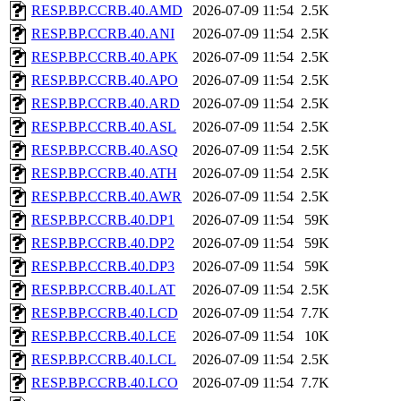
RESP.BP.CCRB.40.AMD
2026-07-09 11:54
2.5K
RESP.BP.CCRB.40.ANI
2026-07-09 11:54
2.5K
RESP.BP.CCRB.40.APK
2026-07-09 11:54
2.5K
RESP.BP.CCRB.40.APO
2026-07-09 11:54
2.5K
RESP.BP.CCRB.40.ARD
2026-07-09 11:54
2.5K
RESP.BP.CCRB.40.ASL
2026-07-09 11:54
2.5K
RESP.BP.CCRB.40.ASQ
2026-07-09 11:54
2.5K
RESP.BP.CCRB.40.ATH
2026-07-09 11:54
2.5K
RESP.BP.CCRB.40.AWR
2026-07-09 11:54
2.5K
RESP.BP.CCRB.40.DP1
2026-07-09 11:54
59K
RESP.BP.CCRB.40.DP2
2026-07-09 11:54
59K
RESP.BP.CCRB.40.DP3
2026-07-09 11:54
59K
RESP.BP.CCRB.40.LAT
2026-07-09 11:54
2.5K
RESP.BP.CCRB.40.LCD
2026-07-09 11:54
7.7K
RESP.BP.CCRB.40.LCE
2026-07-09 11:54
10K
RESP.BP.CCRB.40.LCL
2026-07-09 11:54
2.5K
RESP.BP.CCRB.40.LCO
2026-07-09 11:54
7.7K