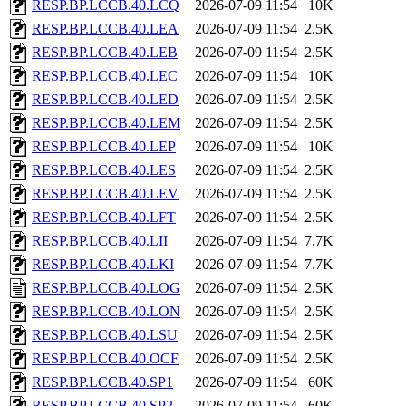
RESP.BP.LCCB.40.LCQ
2026-07-09 11:54
10K
RESP.BP.LCCB.40.LEA
2026-07-09 11:54
2.5K
RESP.BP.LCCB.40.LEB
2026-07-09 11:54
2.5K
RESP.BP.LCCB.40.LEC
2026-07-09 11:54
10K
RESP.BP.LCCB.40.LED
2026-07-09 11:54
2.5K
RESP.BP.LCCB.40.LEM
2026-07-09 11:54
2.5K
RESP.BP.LCCB.40.LEP
2026-07-09 11:54
10K
RESP.BP.LCCB.40.LES
2026-07-09 11:54
2.5K
RESP.BP.LCCB.40.LEV
2026-07-09 11:54
2.5K
RESP.BP.LCCB.40.LFT
2026-07-09 11:54
2.5K
RESP.BP.LCCB.40.LII
2026-07-09 11:54
7.7K
RESP.BP.LCCB.40.LKI
2026-07-09 11:54
7.7K
RESP.BP.LCCB.40.LOG
2026-07-09 11:54
2.5K
RESP.BP.LCCB.40.LON
2026-07-09 11:54
2.5K
RESP.BP.LCCB.40.LSU
2026-07-09 11:54
2.5K
RESP.BP.LCCB.40.OCF
2026-07-09 11:54
2.5K
RESP.BP.LCCB.40.SP1
2026-07-09 11:54
60K
RESP.BP.LCCB.40.SP2
2026-07-09 11:54
60K