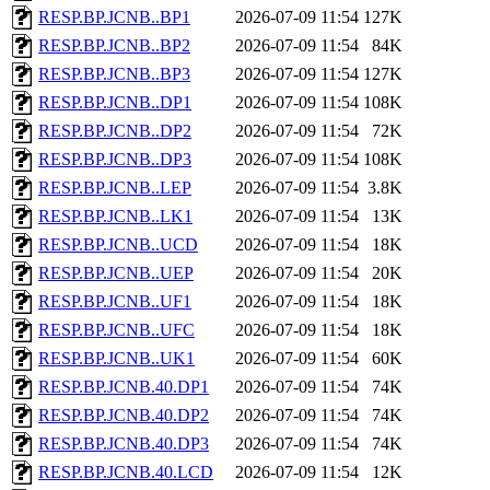
RESP.BP.JCNB..BP1
2026-07-09 11:54
127K
RESP.BP.JCNB..BP2
2026-07-09 11:54
84K
RESP.BP.JCNB..BP3
2026-07-09 11:54
127K
RESP.BP.JCNB..DP1
2026-07-09 11:54
108K
RESP.BP.JCNB..DP2
2026-07-09 11:54
72K
RESP.BP.JCNB..DP3
2026-07-09 11:54
108K
RESP.BP.JCNB..LEP
2026-07-09 11:54
3.8K
RESP.BP.JCNB..LK1
2026-07-09 11:54
13K
RESP.BP.JCNB..UCD
2026-07-09 11:54
18K
RESP.BP.JCNB..UEP
2026-07-09 11:54
20K
RESP.BP.JCNB..UF1
2026-07-09 11:54
18K
RESP.BP.JCNB..UFC
2026-07-09 11:54
18K
RESP.BP.JCNB..UK1
2026-07-09 11:54
60K
RESP.BP.JCNB.40.DP1
2026-07-09 11:54
74K
RESP.BP.JCNB.40.DP2
2026-07-09 11:54
74K
RESP.BP.JCNB.40.DP3
2026-07-09 11:54
74K
RESP.BP.JCNB.40.LCD
2026-07-09 11:54
12K