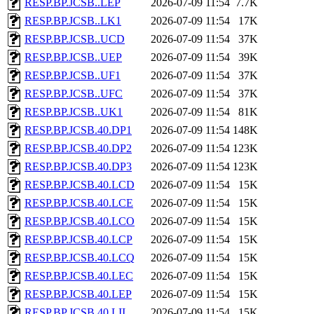
RESP.BP.JCSB..LEP
2026-07-09 11:54
7.7K
RESP.BP.JCSB..LK1
2026-07-09 11:54
17K
RESP.BP.JCSB..UCD
2026-07-09 11:54
37K
RESP.BP.JCSB..UEP
2026-07-09 11:54
39K
RESP.BP.JCSB..UF1
2026-07-09 11:54
37K
RESP.BP.JCSB..UFC
2026-07-09 11:54
37K
RESP.BP.JCSB..UK1
2026-07-09 11:54
81K
RESP.BP.JCSB.40.DP1
2026-07-09 11:54
148K
RESP.BP.JCSB.40.DP2
2026-07-09 11:54
123K
RESP.BP.JCSB.40.DP3
2026-07-09 11:54
123K
RESP.BP.JCSB.40.LCD
2026-07-09 11:54
15K
RESP.BP.JCSB.40.LCE
2026-07-09 11:54
15K
RESP.BP.JCSB.40.LCO
2026-07-09 11:54
15K
RESP.BP.JCSB.40.LCP
2026-07-09 11:54
15K
RESP.BP.JCSB.40.LCQ
2026-07-09 11:54
15K
RESP.BP.JCSB.40.LEC
2026-07-09 11:54
15K
RESP.BP.JCSB.40.LEP
2026-07-09 11:54
15K
RESP.BP.JCSB.40.LII
2026-07-09 11:54
15K