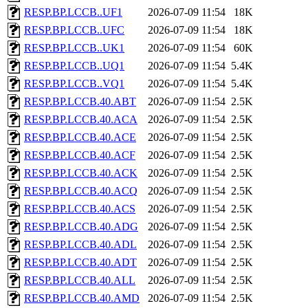
RESP.BP.LCCB..UF1
2026-07-09 11:54
18K
RESP.BP.LCCB..UFC
2026-07-09 11:54
18K
RESP.BP.LCCB..UK1
2026-07-09 11:54
60K
RESP.BP.LCCB..UQ1
2026-07-09 11:54
5.4K
RESP.BP.LCCB..VQ1
2026-07-09 11:54
5.4K
RESP.BP.LCCB.40.ABT
2026-07-09 11:54
2.5K
RESP.BP.LCCB.40.ACA
2026-07-09 11:54
2.5K
RESP.BP.LCCB.40.ACE
2026-07-09 11:54
2.5K
RESP.BP.LCCB.40.ACF
2026-07-09 11:54
2.5K
RESP.BP.LCCB.40.ACK
2026-07-09 11:54
2.5K
RESP.BP.LCCB.40.ACQ
2026-07-09 11:54
2.5K
RESP.BP.LCCB.40.ACS
2026-07-09 11:54
2.5K
RESP.BP.LCCB.40.ADG
2026-07-09 11:54
2.5K
RESP.BP.LCCB.40.ADL
2026-07-09 11:54
2.5K
RESP.BP.LCCB.40.ADT
2026-07-09 11:54
2.5K
RESP.BP.LCCB.40.ALL
2026-07-09 11:54
2.5K
RESP.BP.LCCB.40.AMD
2026-07-09 11:54
2.5K