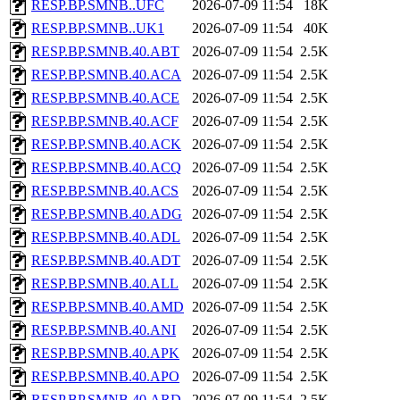
RESP.BP.SMNB..UFC
2026-07-09 11:54
18K
RESP.BP.SMNB..UK1
2026-07-09 11:54
40K
RESP.BP.SMNB.40.ABT
2026-07-09 11:54
2.5K
RESP.BP.SMNB.40.ACA
2026-07-09 11:54
2.5K
RESP.BP.SMNB.40.ACE
2026-07-09 11:54
2.5K
RESP.BP.SMNB.40.ACF
2026-07-09 11:54
2.5K
RESP.BP.SMNB.40.ACK
2026-07-09 11:54
2.5K
RESP.BP.SMNB.40.ACQ
2026-07-09 11:54
2.5K
RESP.BP.SMNB.40.ACS
2026-07-09 11:54
2.5K
RESP.BP.SMNB.40.ADG
2026-07-09 11:54
2.5K
RESP.BP.SMNB.40.ADL
2026-07-09 11:54
2.5K
RESP.BP.SMNB.40.ADT
2026-07-09 11:54
2.5K
RESP.BP.SMNB.40.ALL
2026-07-09 11:54
2.5K
RESP.BP.SMNB.40.AMD
2026-07-09 11:54
2.5K
RESP.BP.SMNB.40.ANI
2026-07-09 11:54
2.5K
RESP.BP.SMNB.40.APK
2026-07-09 11:54
2.5K
RESP.BP.SMNB.40.APO
2026-07-09 11:54
2.5K
RESP.BP.SMNB.40.ARD
2026-07-09 11:54
2.5K