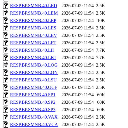
RESP.BP.SMNB.40.LED
2026-07-09 11:54
2.5K
RESP.BP.SMNB.40.LEM
2026-07-09 11:54
2.5K
RESP.BP.SMNB.40.LEP
2026-07-09 11:54
10K
RESP.BP.SMNB.40.LES
2026-07-09 11:54
2.5K
RESP.BP.SMNB.40.LEV
2026-07-09 11:54
2.5K
RESP.BP.SMNB.40.LFT
2026-07-09 11:54
2.5K
RESP.BP.SMNB.40.LII
2026-07-09 11:54
7.7K
RESP.BP.SMNB.40.LKI
2026-07-09 11:54
7.7K
RESP.BP.SMNB.40.LOG
2026-07-09 11:54
2.5K
RESP.BP.SMNB.40.LON
2026-07-09 11:54
2.5K
RESP.BP.SMNB.40.LSU
2026-07-09 11:54
2.5K
RESP.BP.SMNB.40.OCF
2026-07-09 11:54
2.5K
RESP.BP.SMNB.40.SP1
2026-07-09 11:54
60K
RESP.BP.SMNB.40.SP2
2026-07-09 11:54
60K
RESP.BP.SMNB.40.SP3
2026-07-09 11:54
60K
RESP.BP.SMNB.40.VAX
2026-07-09 11:54
2.5K
RESP.BP.SMNB.40.VCA
2026-07-09 11:54
2.5K