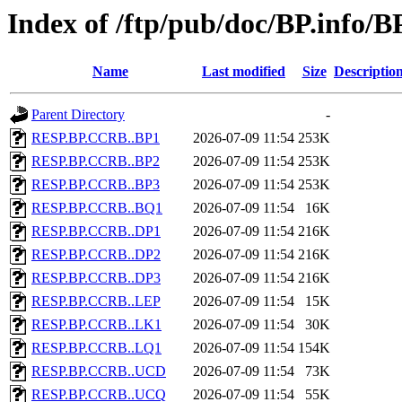
Index of /ftp/pub/doc/BP.info/B
Name
Last modified
Size
Descriptio
Parent Directory
-
RESP.BP.CCRB..BP1
2026-07-09 11:54
253K
RESP.BP.CCRB..BP2
2026-07-09 11:54
253K
RESP.BP.CCRB..BP3
2026-07-09 11:54
253K
RESP.BP.CCRB..BQ1
2026-07-09 11:54
16K
RESP.BP.CCRB..DP1
2026-07-09 11:54
216K
RESP.BP.CCRB..DP2
2026-07-09 11:54
216K
RESP.BP.CCRB..DP3
2026-07-09 11:54
216K
RESP.BP.CCRB..LEP
2026-07-09 11:54
15K
RESP.BP.CCRB..LK1
2026-07-09 11:54
30K
RESP.BP.CCRB..LQ1
2026-07-09 11:54
154K
RESP.BP.CCRB..UCD
2026-07-09 11:54
73K
RESP.BP.CCRB..UCQ
2026-07-09 11:54
55K