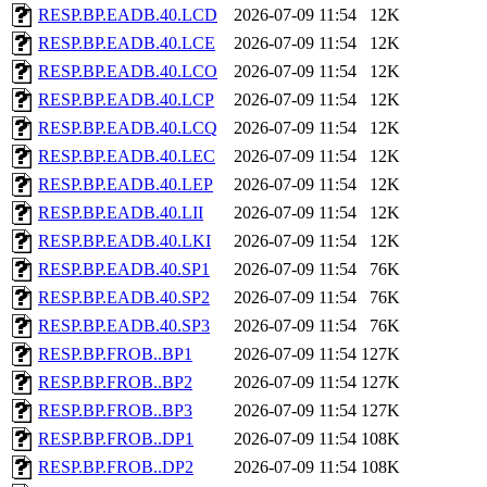
RESP.BP.EADB.40.LCD
2026-07-09 11:54
12K
RESP.BP.EADB.40.LCE
2026-07-09 11:54
12K
RESP.BP.EADB.40.LCO
2026-07-09 11:54
12K
RESP.BP.EADB.40.LCP
2026-07-09 11:54
12K
RESP.BP.EADB.40.LCQ
2026-07-09 11:54
12K
RESP.BP.EADB.40.LEC
2026-07-09 11:54
12K
RESP.BP.EADB.40.LEP
2026-07-09 11:54
12K
RESP.BP.EADB.40.LII
2026-07-09 11:54
12K
RESP.BP.EADB.40.LKI
2026-07-09 11:54
12K
RESP.BP.EADB.40.SP1
2026-07-09 11:54
76K
RESP.BP.EADB.40.SP2
2026-07-09 11:54
76K
RESP.BP.EADB.40.SP3
2026-07-09 11:54
76K
RESP.BP.FROB..BP1
2026-07-09 11:54
127K
RESP.BP.FROB..BP2
2026-07-09 11:54
127K
RESP.BP.FROB..BP3
2026-07-09 11:54
127K
RESP.BP.FROB..DP1
2026-07-09 11:54
108K
RESP.BP.FROB..DP2
2026-07-09 11:54
108K