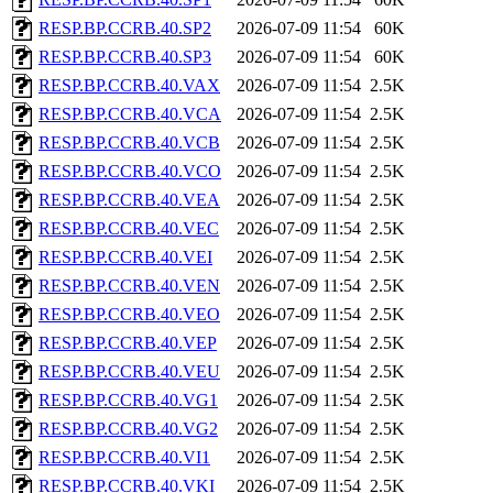
RESP.BP.CCRB.40.SP2
2026-07-09 11:54
60K
RESP.BP.CCRB.40.SP3
2026-07-09 11:54
60K
RESP.BP.CCRB.40.VAX
2026-07-09 11:54
2.5K
RESP.BP.CCRB.40.VCA
2026-07-09 11:54
2.5K
RESP.BP.CCRB.40.VCB
2026-07-09 11:54
2.5K
RESP.BP.CCRB.40.VCO
2026-07-09 11:54
2.5K
RESP.BP.CCRB.40.VEA
2026-07-09 11:54
2.5K
RESP.BP.CCRB.40.VEC
2026-07-09 11:54
2.5K
RESP.BP.CCRB.40.VEI
2026-07-09 11:54
2.5K
RESP.BP.CCRB.40.VEN
2026-07-09 11:54
2.5K
RESP.BP.CCRB.40.VEO
2026-07-09 11:54
2.5K
RESP.BP.CCRB.40.VEP
2026-07-09 11:54
2.5K
RESP.BP.CCRB.40.VEU
2026-07-09 11:54
2.5K
RESP.BP.CCRB.40.VG1
2026-07-09 11:54
2.5K
RESP.BP.CCRB.40.VG2
2026-07-09 11:54
2.5K
RESP.BP.CCRB.40.VI1
2026-07-09 11:54
2.5K
RESP.BP.CCRB.40.VKI
2026-07-09 11:54
2.5K