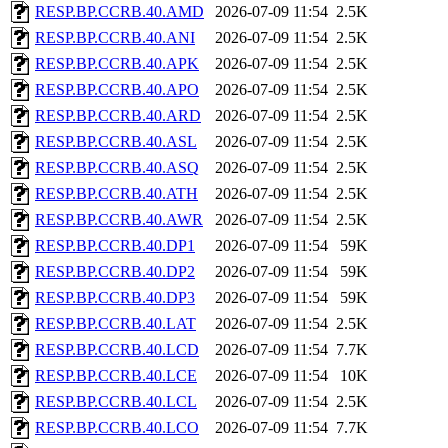
RESP.BP.CCRB.40.AMD
2026-07-09 11:54
2.5K
RESP.BP.CCRB.40.ANI
2026-07-09 11:54
2.5K
RESP.BP.CCRB.40.APK
2026-07-09 11:54
2.5K
RESP.BP.CCRB.40.APO
2026-07-09 11:54
2.5K
RESP.BP.CCRB.40.ARD
2026-07-09 11:54
2.5K
RESP.BP.CCRB.40.ASL
2026-07-09 11:54
2.5K
RESP.BP.CCRB.40.ASQ
2026-07-09 11:54
2.5K
RESP.BP.CCRB.40.ATH
2026-07-09 11:54
2.5K
RESP.BP.CCRB.40.AWR
2026-07-09 11:54
2.5K
RESP.BP.CCRB.40.DP1
2026-07-09 11:54
59K
RESP.BP.CCRB.40.DP2
2026-07-09 11:54
59K
RESP.BP.CCRB.40.DP3
2026-07-09 11:54
59K
RESP.BP.CCRB.40.LAT
2026-07-09 11:54
2.5K
RESP.BP.CCRB.40.LCD
2026-07-09 11:54
7.7K
RESP.BP.CCRB.40.LCE
2026-07-09 11:54
10K
RESP.BP.CCRB.40.LCL
2026-07-09 11:54
2.5K
RESP.BP.CCRB.40.LCO
2026-07-09 11:54
7.7K