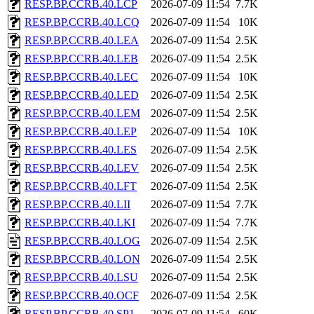
RESP.BP.CCRB.40.LCP
2026-07-09 11:54
7.7K
RESP.BP.CCRB.40.LCQ
2026-07-09 11:54
10K
RESP.BP.CCRB.40.LEA
2026-07-09 11:54
2.5K
RESP.BP.CCRB.40.LEB
2026-07-09 11:54
2.5K
RESP.BP.CCRB.40.LEC
2026-07-09 11:54
10K
RESP.BP.CCRB.40.LED
2026-07-09 11:54
2.5K
RESP.BP.CCRB.40.LEM
2026-07-09 11:54
2.5K
RESP.BP.CCRB.40.LEP
2026-07-09 11:54
10K
RESP.BP.CCRB.40.LES
2026-07-09 11:54
2.5K
RESP.BP.CCRB.40.LEV
2026-07-09 11:54
2.5K
RESP.BP.CCRB.40.LFT
2026-07-09 11:54
2.5K
RESP.BP.CCRB.40.LII
2026-07-09 11:54
7.7K
RESP.BP.CCRB.40.LKI
2026-07-09 11:54
7.7K
RESP.BP.CCRB.40.LOG
2026-07-09 11:54
2.5K
RESP.BP.CCRB.40.LON
2026-07-09 11:54
2.5K
RESP.BP.CCRB.40.LSU
2026-07-09 11:54
2.5K
RESP.BP.CCRB.40.OCF
2026-07-09 11:54
2.5K
RESP.BP.CCRB.40.SP1
2026-07-09 11:54
60K